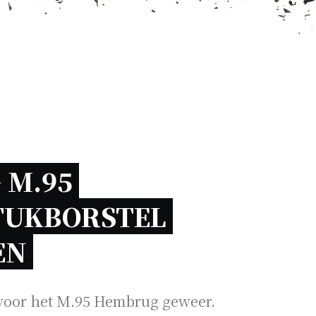
M.95 
UKBORSTEL 
N 
 voor het M.95 Hembrug geweer.