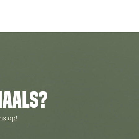
iaals?
ns op!