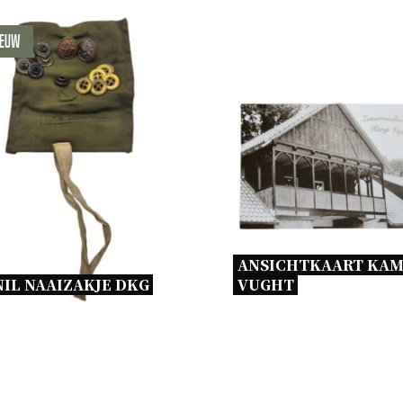
ieuw
ANSICHTKAART KAM
IL NAAIZAKJE DKG 
VUGHT 