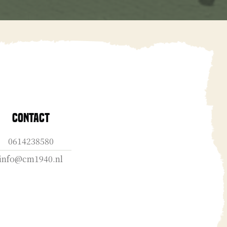
Contact
0614238580
info@cm1940.nl