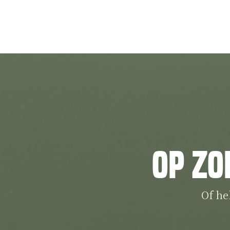
Op zo
Of he