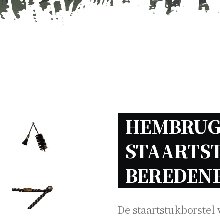
HEMBRUG 
STAARTST
BEREDENE
De staartstukborstel