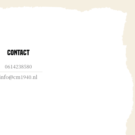
Contact
0614238580
info@cm1940.nl