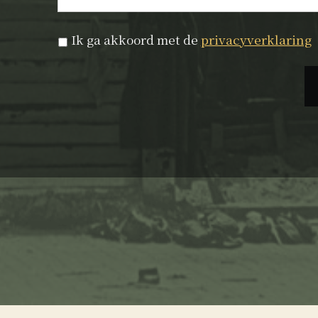
Privacyverklaring
*
Ik ga akkoord met de
privacyverklaring