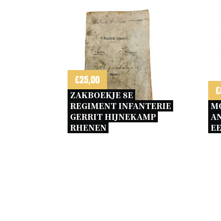
€
25,00
€
ZAKBOEKJE 8E 
REGIMENT INFANTERIE 
MO
GERRIT HIJNEKAMP 
A
RHENEN 
EE