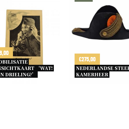
8,00
€
275,00
BILISATIE 
NSICHTKAART ‘WAT! 
NEDERLANDSE STEEK
N DRIELING?’ 
KAMERHEER 