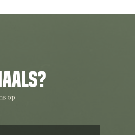
iaals?
ns op!