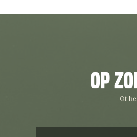
Op zo
Of he