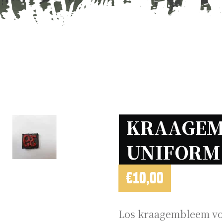
KRAAGEM
UNIFORM 
€
10,00
Los kraagembleem vo