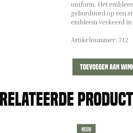
uniform. Het embleem
geborduurd op een st
embleem verkeerd in 
Artikelnummer:
712
Toevoegen aan win
Kraagembleem
M1905
uniform
relateerde produc
cijfer
39
aantal
Nieuw