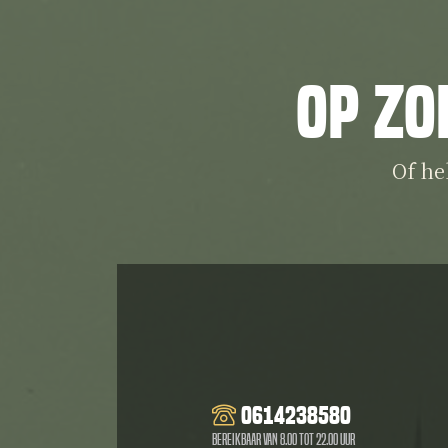
Op zo
Of he
0614238580
Bereikbaar van 8.00 tot 22.00 uur