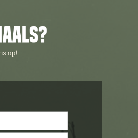
iaals?
ns op!