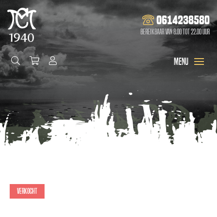
0614238580
Bereikbaar van 8.00 tot 22.00 uur
Verkocht