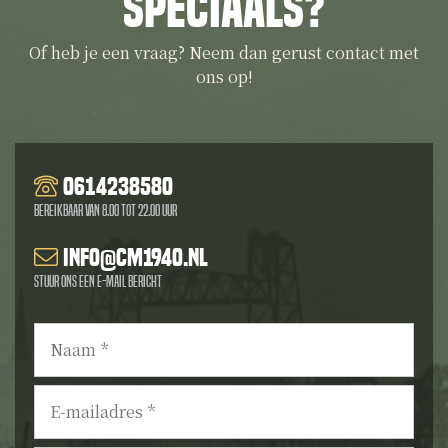
speciaals?
Of heb je een vraag? Neem dan gerust contact met
ons op!
0614238580
Bereikbaar van 8.00 tot 22.00 uur
info@cm1940.nl
Stuur ons een e-mail bericht
Naam
*
E-
mailadres
*