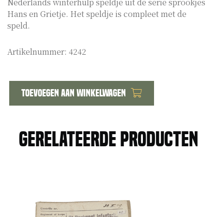
Nederlands winterhulp speldje uit de serie sprookjes
Hans en Grietje. Het speldje is compleet met de
speld.
Artikelnummer:
4242
Toevoegen aan winkelwagen
Whn
sprookjes
speld
Gerelateerde producten
Hans
en
Grietje
aantal