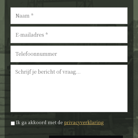
Naam
*
E-
mailadres
*
Telefoonnummer
Bericht
Privacyverklaring
*
Ik ga akkoord met de
privacyverklaring