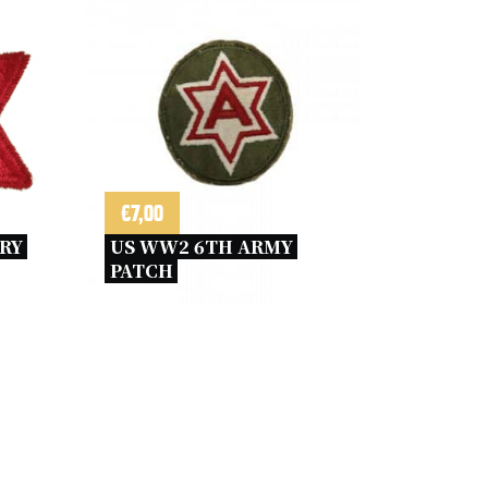
€
7,00
RY 
US WW2 6TH ARMY 
PATCH 