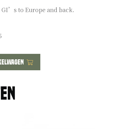
e GI’s to Europe and back.
5
kelwagen
ten