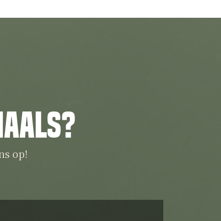
iaals?
ns op!