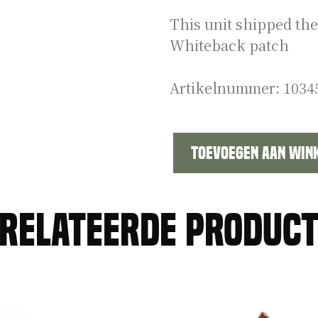
This unit shipped th
Whiteback patch
Artikelnummer:
1034
Toevoegen aan win
US
WW2
Ports
relateerde produc
of
Embarkation
shoulder
patch
aantal