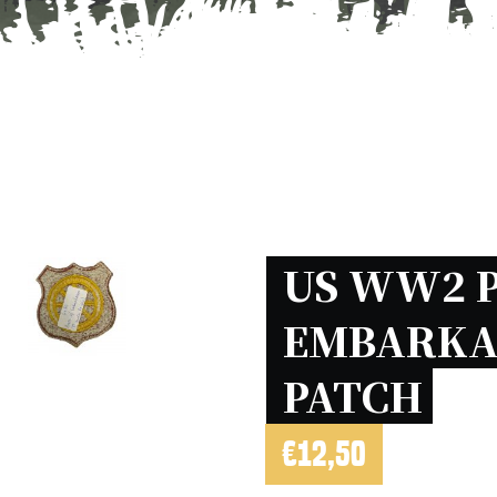
US WW2 P
EMBARKA
PATCH 
€
12,50