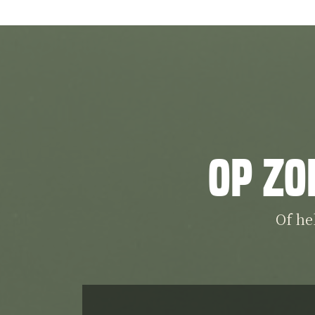
Op zo
Of he