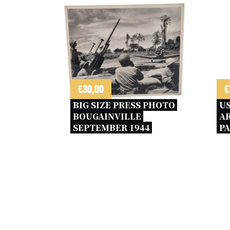
€
30,00
€
BIG SIZE PRESS PHOTO 
US
BOUGAINVILLE 
AR
SEPTEMBER 1944 
P