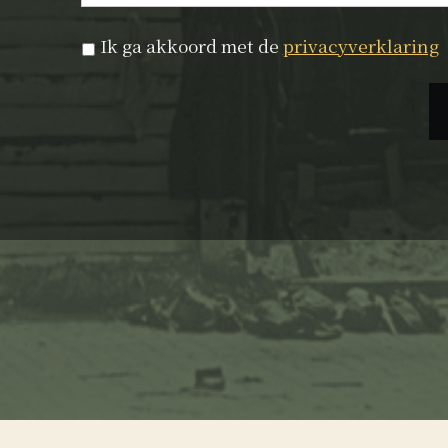
Privacyverklaring
*
Ik ga akkoord met de
privacyverklaring