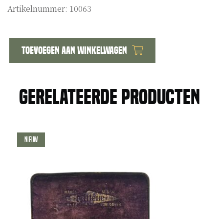
Artikelnummer:
10063
Toevoegen aan winkelwagen
US
WW2
binoculars
Gerelateerde producten
with
case
6x30
aantal
Nieuw