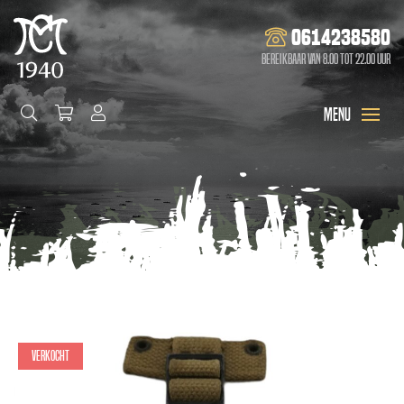
0614238580
Bereikbaar van 8.00 tot 22.00 uur
Verkocht