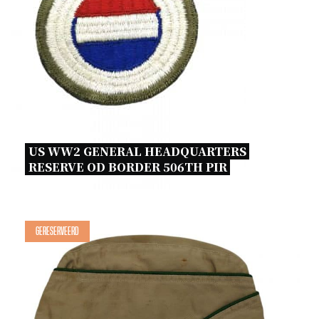
US WW2 GENERAL HEADQUARTERS 
RESERVE OD BORDER 506TH PIR 
Gereserveerd