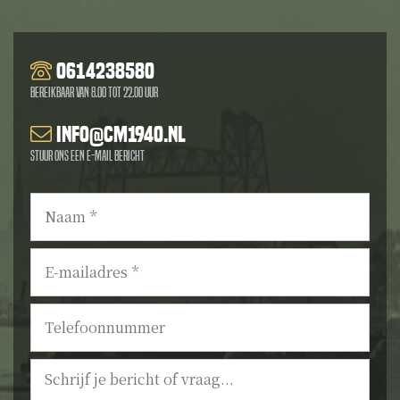
0614238580
Bereikbaar van 8.00 tot 22.00 uur
info@cm1940.nl
Stuur ons een e-mail bericht
Naam
*
E-
mailadres
*
Telefoonnummer
Bericht