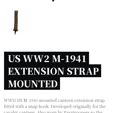
US WW2 M-1941 
EXTENSION STRAP 
MOUNTED 
WWII US M-1941 mounted canteen extension strap
fitted with a snap hook. Developed originally for the
cavalry canteen. Also worn by Paratroopers so the