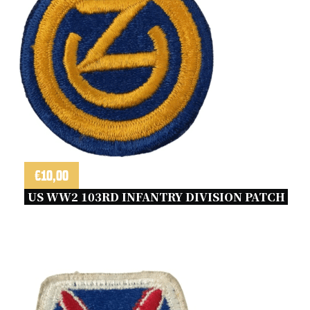
€
10,00
US WW2 103RD INFANTRY DIVISION PATCH 