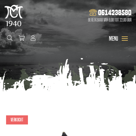
0614238580
Bereikbaar van 8.00 tot 22.00 uur
Verkocht