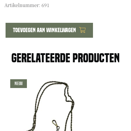
Artikelnummer:
691
Toevoegen aan winkelwagen
Nederlands
veldmuts/sjako
embleem
Gerelateerde producten
romeinse
4
aantal
Nieuw