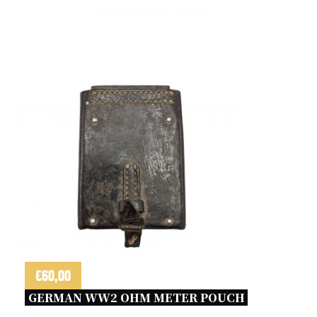
€
60,00
GERMAN WW2 OHM METER POUCH 