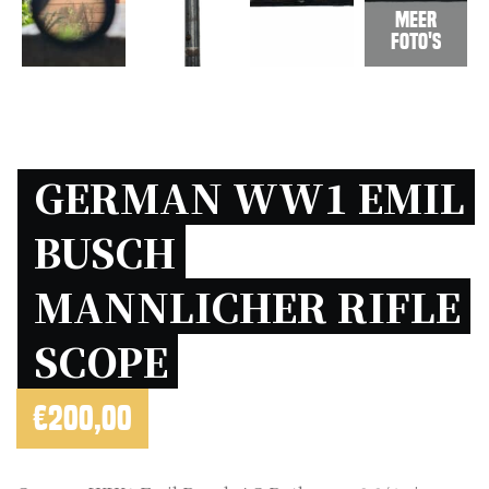
Meer
foto's
GERMAN WW1 EMIL 
BUSCH 
MANNLICHER RIFLE 
SCOPE 
€
200,00