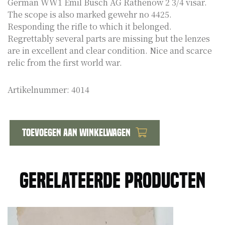
German WW1 Emil Busch AG Rathenow 2 3/4 visar.
The scope is also marked gewehr no 4425.
Responding the rifle to which it belonged.
Regrettably several parts are missing but the lenzes
are in excellent and clear condition. Nice and scarce
relic from the first world war.
Artikelnummer:
4014
Toevoegen aan winkelwagen
German
WW1
Emil
Gerelateerde producten
Busch
Mannlicher
rifle
scope