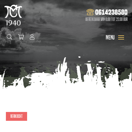
0614238580
Bereikbaar van 8.00 tot 22.00 uur
Verkocht