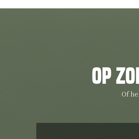
Op zo
Of he