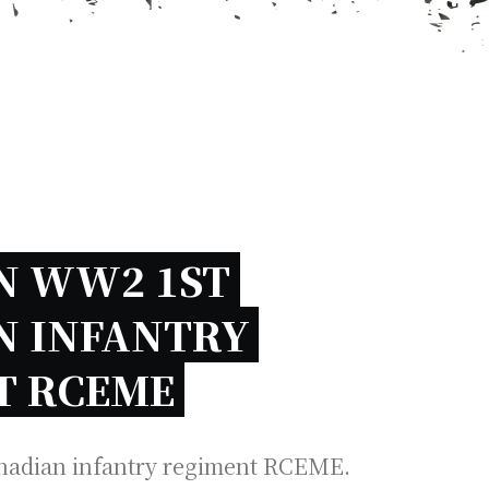
 WW2 1ST 
 INFANTRY 
T RCEME 
nadian infantry regiment RCEME.