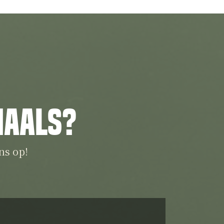
iaals?
ns op!