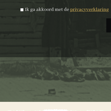
Privacyverklaring
*
Ik ga akkoord met de
privacyverklaring