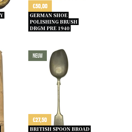
€
50,00
Y 
GERMAN SHOE 
POLISHING BRUSH 
DRGM PRE 1940 
Nieuw
€
27,50
BRITISH SPOON BROAD 