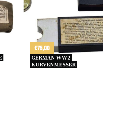
€
75,00
 
GERMAN WW2 
KURVENMESSER 