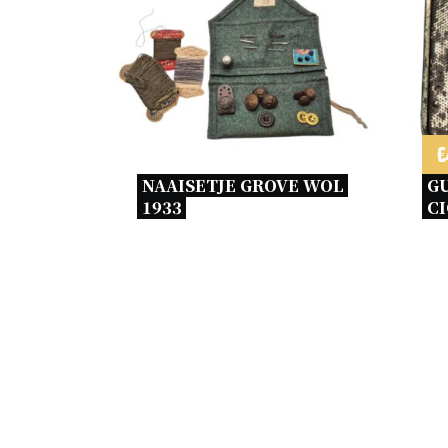
€
NAAISETJE GROVE WOL 
G
1933 
CI