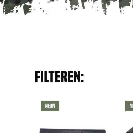
Filteren:
Nieuw
N