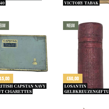
40 
VICTORY TABAK 
ieuw
Nieuw
15,00
€
60,00
ITISH CAPSTAN NAVY 
LOSANTIN 
T CIGARETTES 