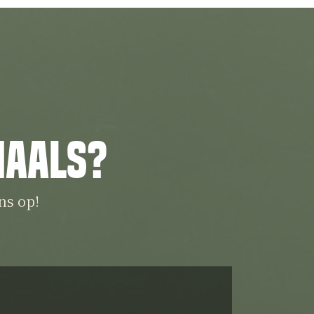
iaals?
ns op!