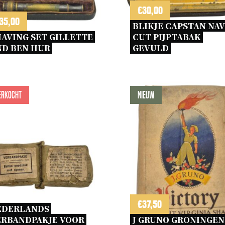
€
30,00
35,00
BLIKJE CAPSTAN NAV
AVING SET GILLETTE 
CUT PIJPTABAK 
D BEN HUR 
GEVULD 
erkocht
Nieuw
€
37,50
EDERLANDS 
RBANDPAKJE VOOR 
J GRUNO GRONINGEN 