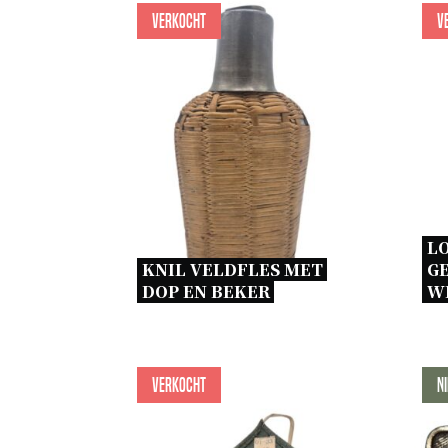
Verkocht
V
LO
KNIL VELDFLES MET 
G
DOP EN BEKER 
WI
Verkocht
N