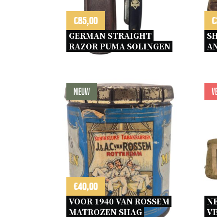
€
85,00
€
GERMAN STRAIGHT 
SH
RAZOR PUMA SOLINGEN 
AN
Nieuw
V
€
40,00
VOOR 1940 VAN ROSSEM 
N
MATROZEN SHAG 
VE