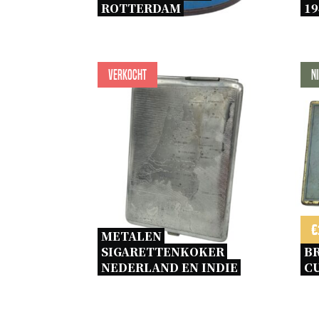
ROTTERDAM 
19
Verkocht
N
€
METALEN 
SIGARETTENKOKER 
BR
NEDERLAND EN INDIE 
CU