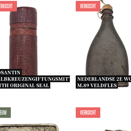
erkocht
Verkocht
SANTIN 
ELBKREUZENGIFTUNGSMITTEL 
NEDERLANDSE 2E WO
TH ORIGINAL SEAL 
M.89 VELDFLES 
ieuw
Verkocht