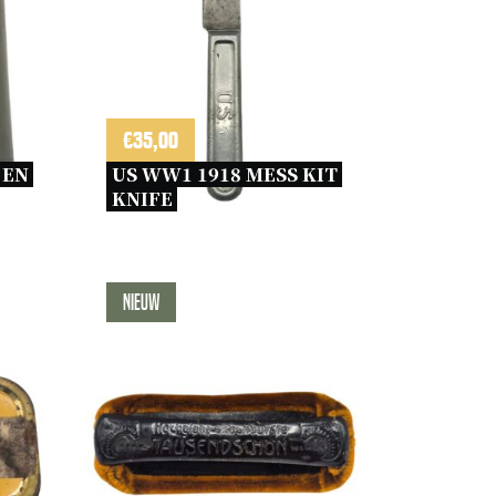
€
35,00
EN 
US WW1 1918 MESS KIT 
KNIFE 
Nieuw