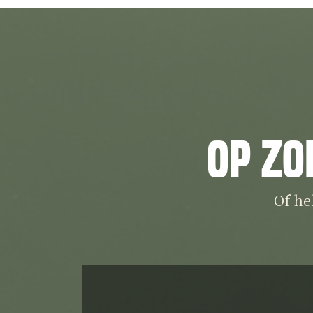
Op zo
Of he