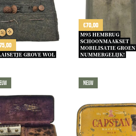
€
70,00
M95 HEMBRUG 
SCHOONMAAKSET 
75,00
MOBILISATIE GROEN 
AISETJE GROVE WOL 
NUMMERGELIJK! 
ieuw
Nieuw