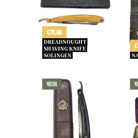
€
75,00
DREADNOUGHT 
€
SHAVING KNIFE 
SOLINGEN 
NA
Nieuw
N