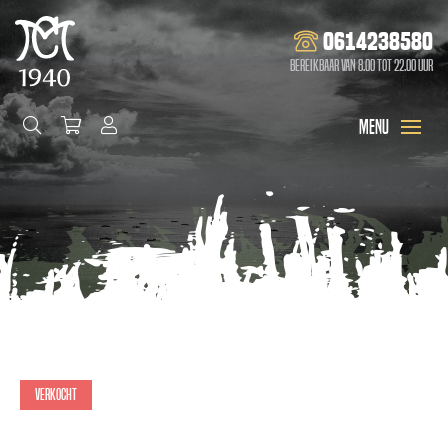
0614238580
Bereikbaar van 8.00 tot 22.00 uur
Verkocht