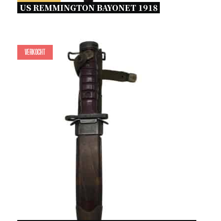
US REMMINGTON BAYONET 1918 
Verkocht