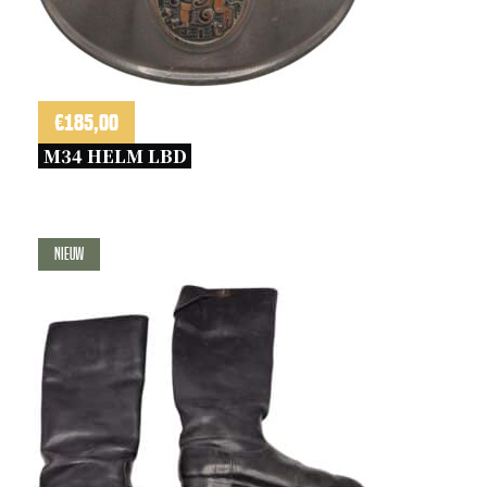
€
185,00
M34 HELM LBD 
Nieuw