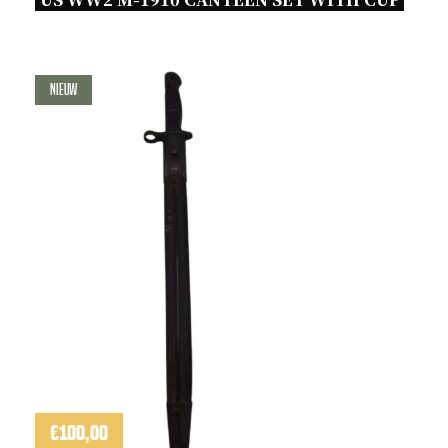
Nieuw
€
100,00