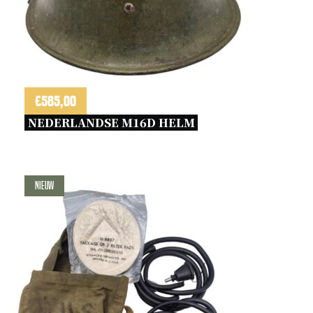
€
585,00
NEDERLANDSE M16D HELM 
Nieuw