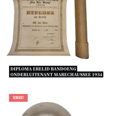
DIPLOMA ERELID BANDOENG 
ONDERLUITENANT MARECHAUSSEE 1934 
Verkocht