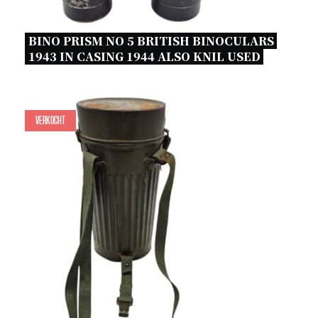
BINO PRISM NO 5 BRITISH BINOCULARS 
1943 IN CASING 1944 ALSO KNIL USED 
Verkocht