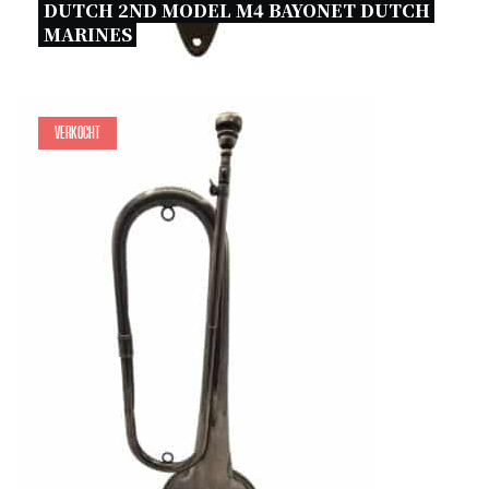
DUTCH 2ND MODEL M4 BAYONET DUTCH 
MARINES 
Verkocht