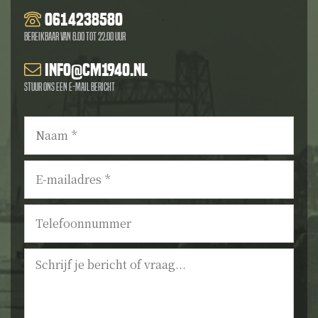
0614238580
Bereikbaar van 8.00 tot 22.00 uur
info@cm1940.nl
Stuur ons een e-mail bericht
Naam
*
E-
mailadres
*
Telefoonnummer
Bericht