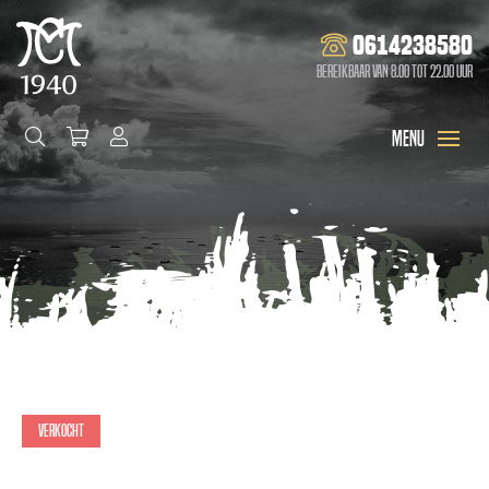
0614238580
Bereikbaar van 8.00 tot 22.00 uur
Verkocht