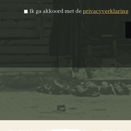
Privacyverklaring
*
Ik ga akkoord met de
privacyverklaring