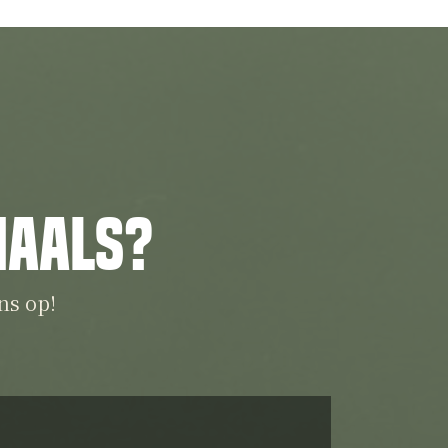
iaals?
ns op!