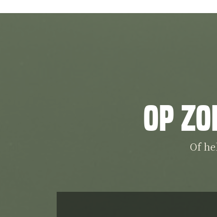
Op zo
Of he