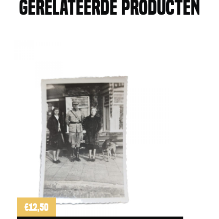
Gerelateerde producten
de
geschiedenis
van
de
7
december
divisie
1949
aantal
€
12,50