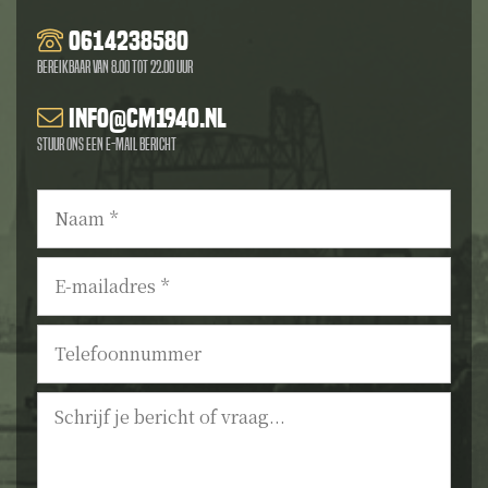
0614238580
Bereikbaar van 8.00 tot 22.00 uur
info@cm1940.nl
Stuur ons een e-mail bericht
Naam
*
E-
mailadres
*
Telefoonnummer
Bericht