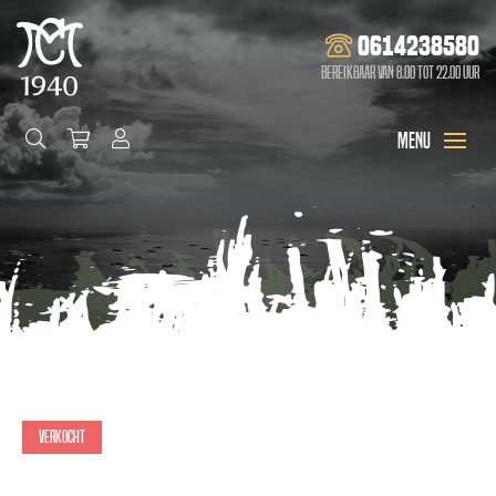
0614238580
Bereikbaar van 8.00 tot 22.00 uur
Verkocht