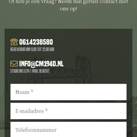
Of heb je een vraag? Neem dan gerust contact met
ons op!
0614238580
Bereikbaar van 8.00 tot 22.00 uur
info@cm1940.nl
Stuur ons een e-mail bericht
Naam
*
E-
mailadres
*
Telefoonnummer