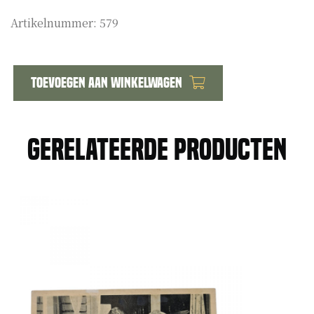
Artikelnummer:
579
Toevoegen aan winkelwagen
Voorschrift
No
90
Gerelateerde producten
k
Leidraad
voor
het
onderricht
met
betrekking
tot
de
wettelijke
bepalingen