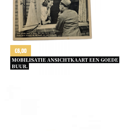
betreffende
de
ondergeschiktheid
aantal
€
6,00
MOBILISATIE ANSICHTKAART EEN GOEDE 
BUUR. 