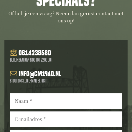
speciaals?
Of heb je een vraag? Neem dan gerust contact met
ons op!
0614238580
Bereikbaar van 8.00 tot 22.00 uur
info@cm1940.nl
Stuur ons een e-mail bericht
Naam
*
E-
mailadres
*
Telefoonnummer