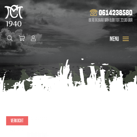
0614238580
Bereikbaar van 8.00 tot 22.00 uur
Verkocht