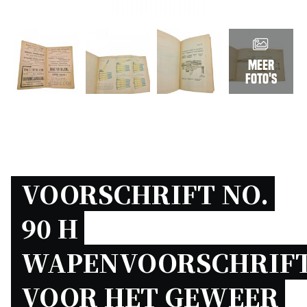
Meer
foto's
VOORSCHRIFT NO. 
90 H 
WAPENVOORSCHRIFT
VOOR HET GEWEER 