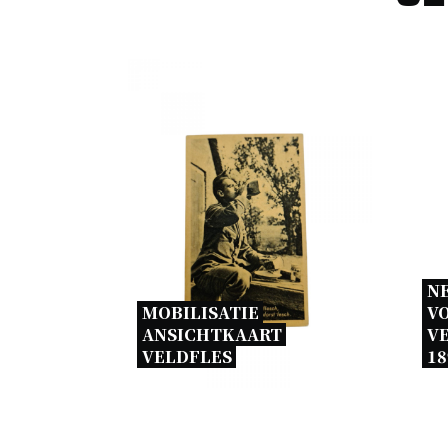
N
MOBILISATIE 
V
ANSICHTKAART 
V
VELDFLES 
18