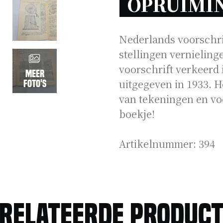
OPRUIMI
Nederlands voorschrif
stellingen vernielin
voorschrift verkeerd 
Meer
uitgegeven in 1933. He
foto's
van tekeningen en vo
boekje!
Artikelnummer:
394
relateerde produc