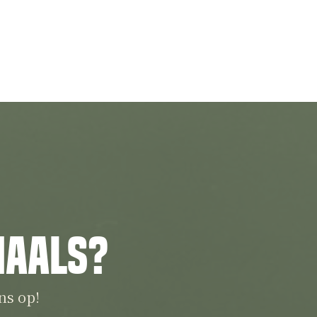
iaals?
ns op!