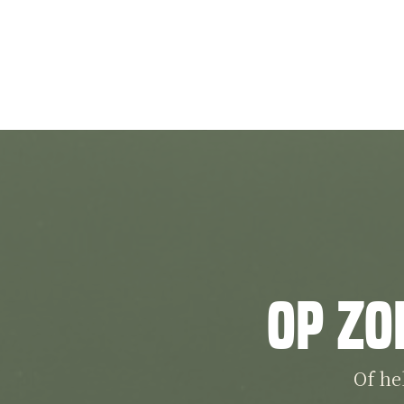
Op zo
Of he