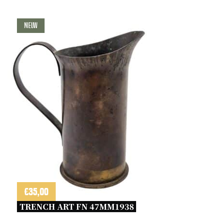
Nieuw
€
35,00
TRENCH ART FN 47MM1938 