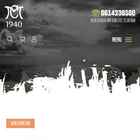
0614238580
Bereikbaar van 8.00 tot 22.00 uur
Gereserveerd