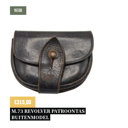
Nieuw
€
215,00
M.73 REVOLVER PATROONTAS 
BUITENMODEL 