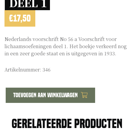
DEEL 1 
€
17,50
Nederlands voorschrift No 56 a Voorschrift voor
lichaamsoefeningen deel 1. Het boekje verkeerd nog
in een zeer goede staat en is uitgegeven in 1933.
Artikelnummer:
346
Toevoegen aan winkelwagen
Voorschrift
No
56
Gerelateerde producten
a
Voorschrift