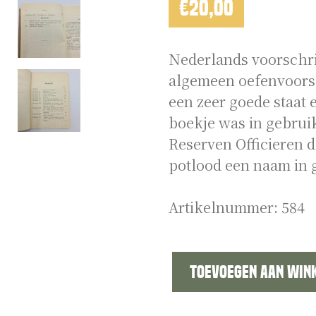
€
20,00
Nederlands voorschrif
algemeen oefenvoorsc
een zeer goede staat e
boekje was in gebrui
Reserven Officieren d
potlood een naam in g
Artikelnummer:
584
Toevoegen aan win
Voorschrift
No.