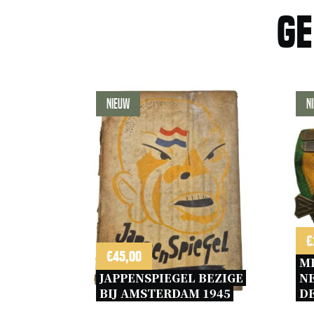
Ge
Nieuw
N
€
€
45,00
ME
JAPPENSPIEGEL BEZIGE 
N
BIJ AMSTERDAM 1945 
D