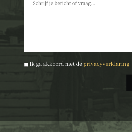
Privacyverklaring
*
Ik ga akkoord met de
privacyverklaring