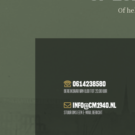
Of he
0614238580
Bereikbaar van 8.00 tot 22.00 uur
info@cm1940.nl
Stuur ons een e-mail bericht