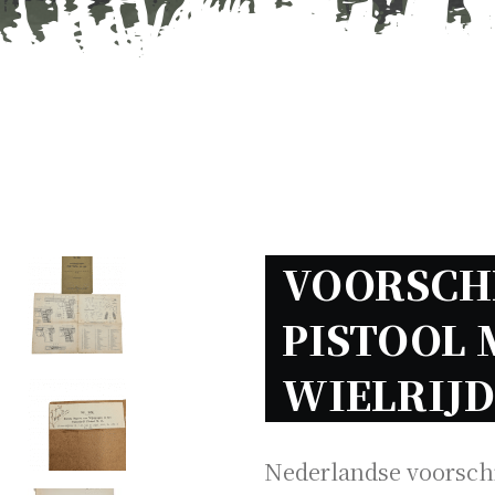
VOORSCHRI
PISTOOL M
WIELRIJD
Nederlandse voorschri