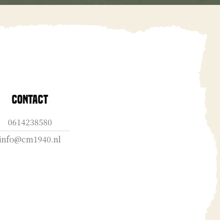
Contact
0614238580
info@cm1940.nl