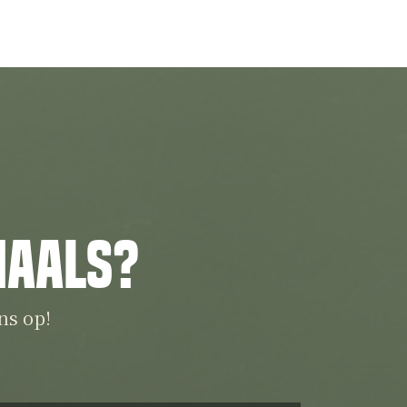
iaals?
ns op!