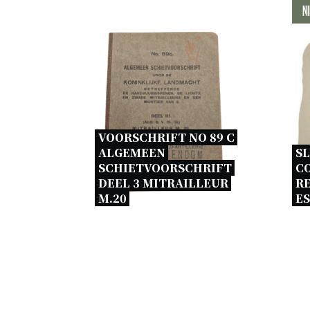
N
VOORSCHRIFT NO 89 C 
ALGEMEEN 
SL
SCHIETVOORSCHRIFT 
C
DEEL 3 MITRAILLEUR 
RE
M.20 
E