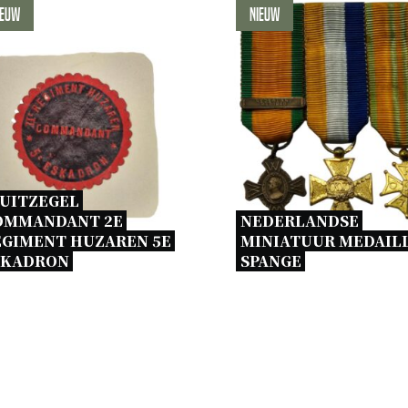
ieuw
Nieuw
UITZEGEL 
OMMANDANT 2E 
NEDERLANDSE 
GIMENT HUZAREN 5E 
MINIATUUR MEDAILL
SKADRON 
SPANGE 