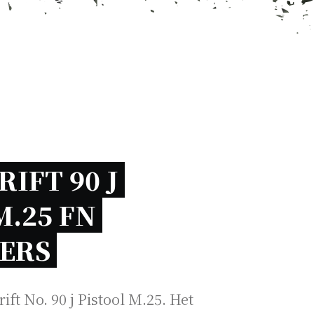
FT 90 J 
.25 FN 
ERS 
ft No. 90 j Pistool M.25. Het