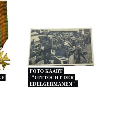
FOTO KAART 
E 
“UITTOCHT DER 
EDELGERMANEN” 