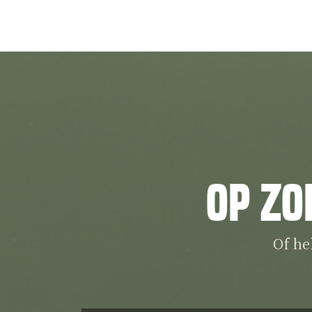
Op zo
Of he