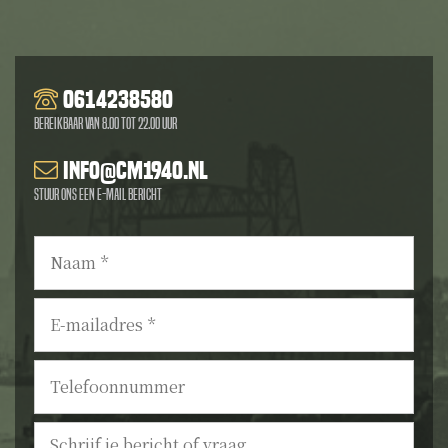
0614238580
Bereikbaar van 8.00 tot 22.00 uur
info@cm1940.nl
Stuur ons een e-mail bericht
Naam
*
E-
mailadres
*
Telefoonnummer
Bericht