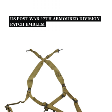
US POST WAR 27TH ARMOURED DIVISION 
PATCH EMBLEM 