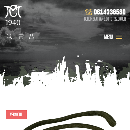
0614238580
Bereikbaar van 8.00 tot 22.00 uur
Verkocht