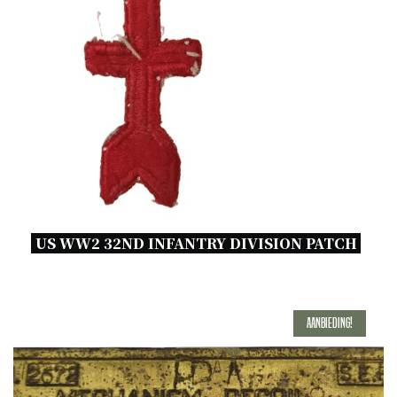
US WW2 32ND INFANTRY DIVISION PATCH 
Aanbieding!