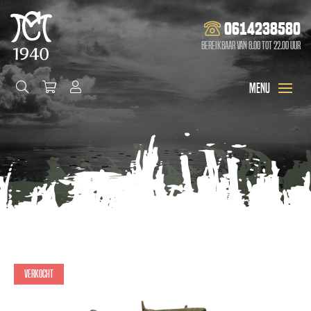
0614238580
Bereikbaar van 8.00 tot 22.00 uur
Verkocht