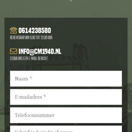
0614238580
Bereikbaar van 8.00 tot 22.00 uur
info@cm1940.nl
Stuur ons een e-mail bericht
Naam
*
E-
mailadres
*
Telefoonnummer
Bericht