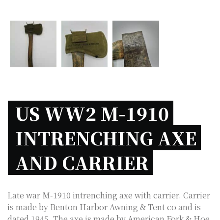
US WW2 M-1910 
INTRENCHING AXE 
AND CARRIER 
Late war M-1910 intrenching axe with carrier. Carrier
is made by Benton Harbor Awning & Tent co and is
dated 1945. The axe is made by American Fork & Hoe