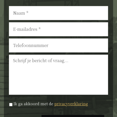
Naam
*
E-
mailadres
*
Telefoonnummer
Bericht
Privacyverklaring
*
Ik ga akkoord met de
privacyverklaring