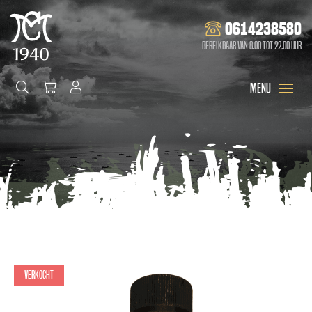
0614238580
Bereikbaar van 8.00 tot 22.00 uur
Verkocht