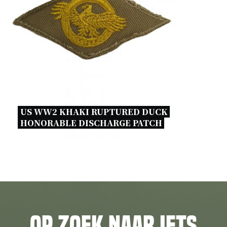
US WW2 KHAKI RUPTURED DUCK 
HONORABLE DISCHARGE PATCH 
Op zoek naar iets