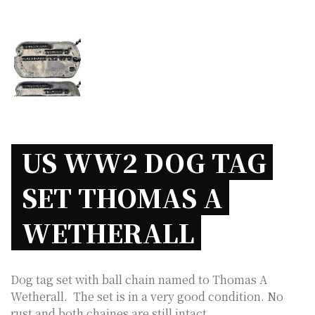
US WW2 DOG TAG 
SET THOMAS A 
WETHERALL 
Dog tag set with ball chain named to Thomas A
Wetherall. The set is in a very good condition. No
rust and both chaines are still intact.