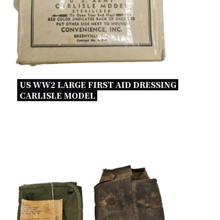
US WW2 LARGE FIRST AID DRESSING 
CARLISLE MODEL 