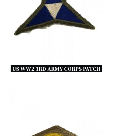
US WW2 3RD ARMY CORPS PATCH 