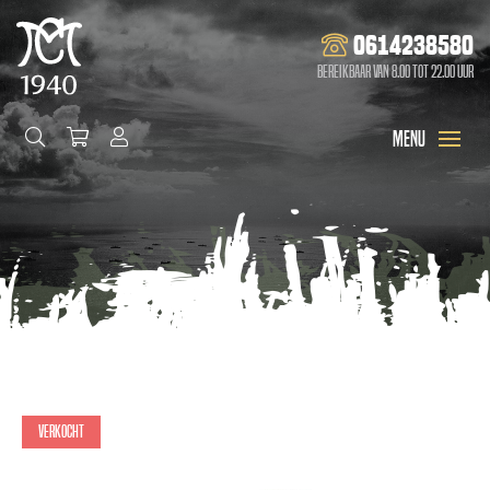
0614238580
Bereikbaar van 8.00 tot 22.00 uur
Verkocht