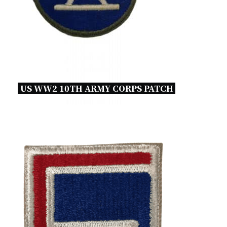
US WW2 10TH ARMY CORPS PATCH 