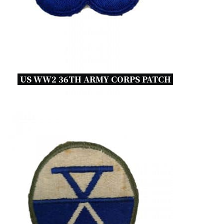
US WW2 36TH ARMY CORPS PATCH 