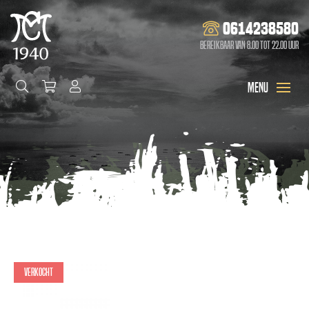
0614238580
Bereikbaar van 8.00 tot 22.00 uur
Verkocht