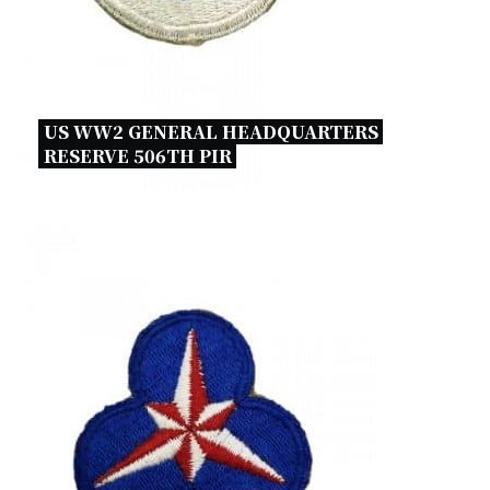
US WW2 GENERAL HEADQUARTERS 
RESERVE 506TH PIR 