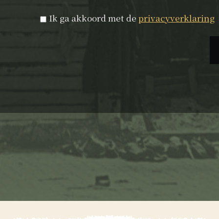
Privacyverklaring
*
Ik ga akkoord met de
privacyverklaring