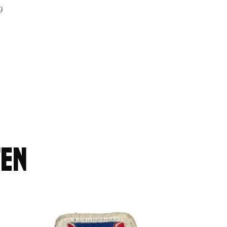
9
ten