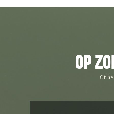
Op zo
Of he