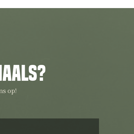
iaals?
ns op!