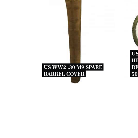
U
H
US WW2 .30 M9 SPARE 
RE
BARREL COVER 
50