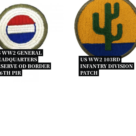
S WW2 GENERAL 
EADQUARTERS 
US WW2 103RD 
SERVE OD BORDER 
INFANTRY DIVISION 
6TH PIR 
PATCH 