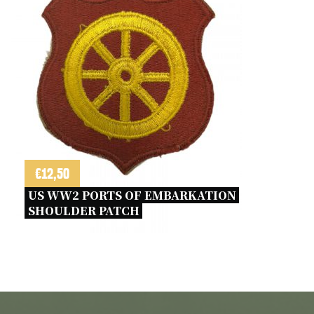
€
12,50
US WW2 PORTS OF EMBARKATION 
SHOULDER PATCH 