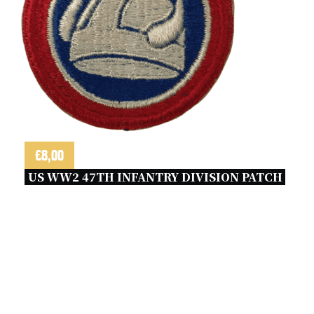
€
8,00
US WW2 47TH INFANTRY DIVISION PATCH 