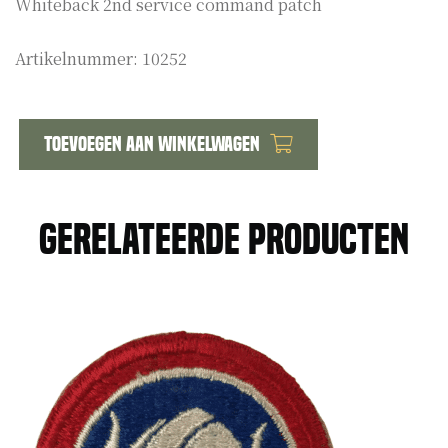
Whiteback 2nd service command patch
Artikelnummer:
10252
Toevoegen aan winkelwagen
US
WW2
2nd
Gerelateerde producten
service
command
patch
aantal