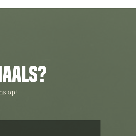
iaals?
ns op!