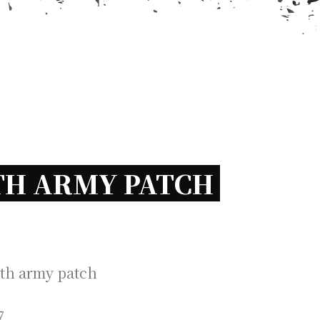
H ARMY PATCH 
th army patch
7