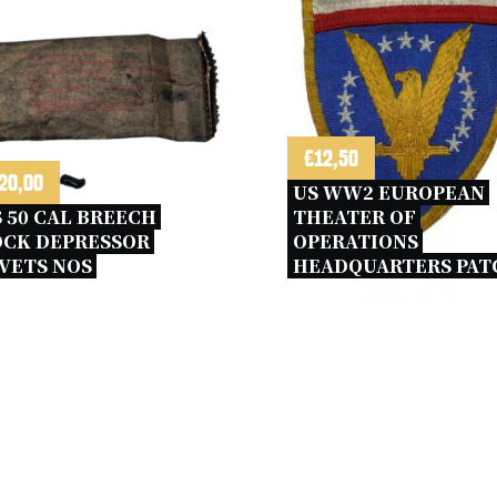
€
12,50
20,00
US WW2 EUROPEAN 
 50 CAL BREECH 
THEATER OF 
CK DEPRESSOR 
OPERATIONS 
VETS NOS 
HEADQUARTERS PAT