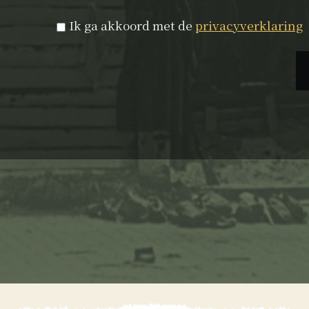
Privacyverklaring
*
Ik ga akkoord met de
privacyverklaring