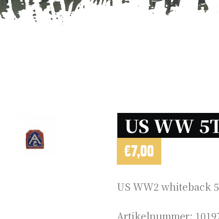
US WW 5T
€
7,00
US WW2 whiteback 5
Artikelnummer:
1019