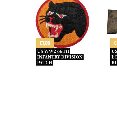
€
7,00
€
US WW2 66TH 
US
INFANTRY DIVISION 
LO
PATCH 
RI