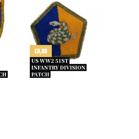
€
8,00
US WW2 51ST 
INFANTRY DIVISION 
CH 
PATCH 