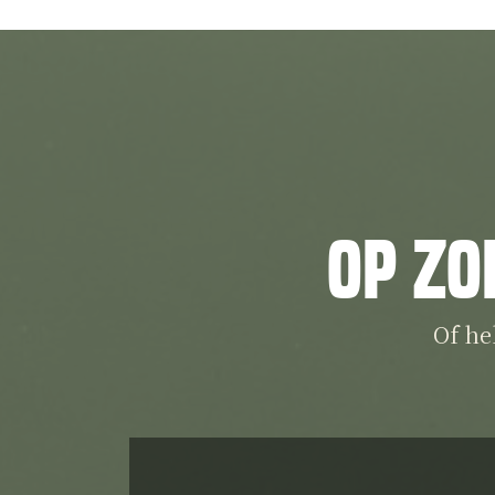
Op zo
Of he