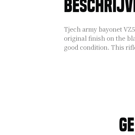
Beschrijv
Tjech army bayonet VZ58 
original finish on the b
good condition. This rifl
Ge