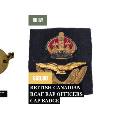
Nieuw
€
60,00
BRITISH CANADIAN 
” 
RCAF RAF OFFICERS 
CAP BADGE 