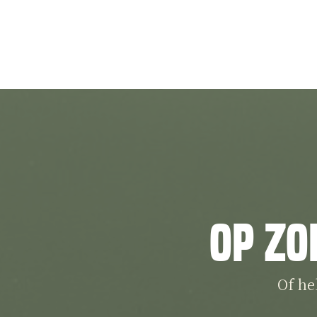
Op zo
Of he