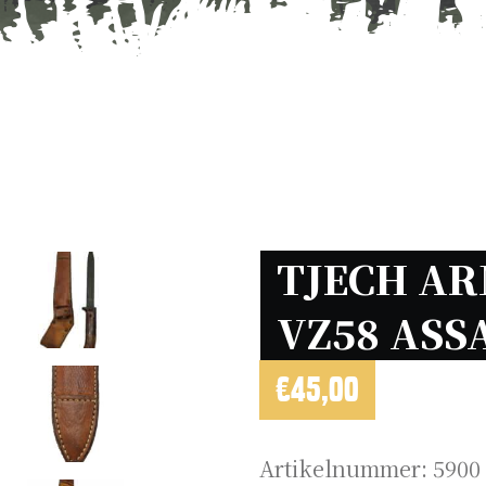
TJECH AR
VZ58 ASSA
€
45,00
Artikelnummer:
5900