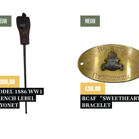
ieuw
Nieuw
200,00
€
50,00
ODEL 1886 WW1 
ENCH LEBEL 
RCAF “SWEETHEART
YONET 
BRACELET 