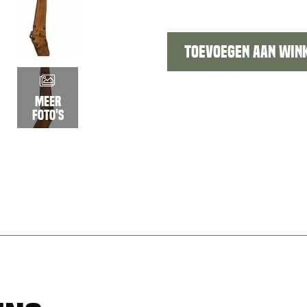
Toevoegen aan win
Tjech
army
Meer
bayonet
foto's
VZ58
assault
rifle
aantal