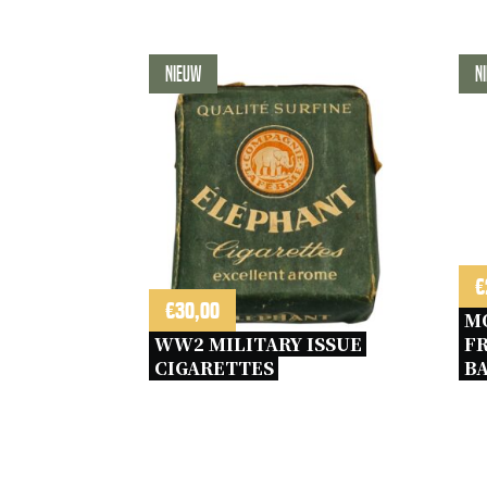
Nieuw
N
€
€
30,00
M
WW2 MILITARY ISSUE 
FR
CIGARETTES 
BA