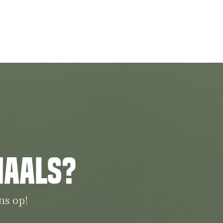
iaals?
ns op!