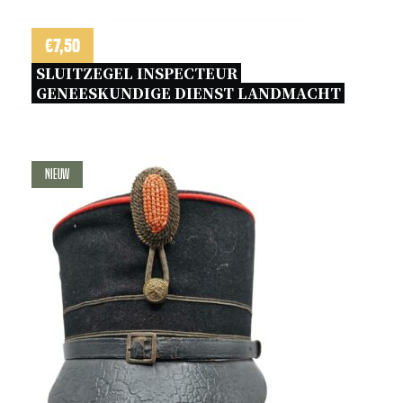
€
7,50
SLUITZEGEL INSPECTEUR 
GENEESKUNDIGE DIENST LANDMACHT 
Nieuw