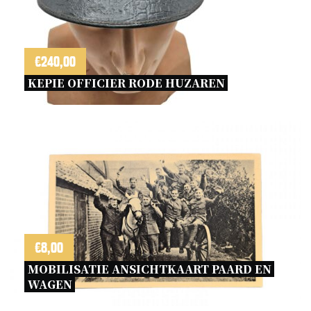
€
240,00
KEPIE OFFICIER RODE HUZAREN 
€
8,00
MOBILISATIE ANSICHTKAART PAARD EN 
WAGEN 