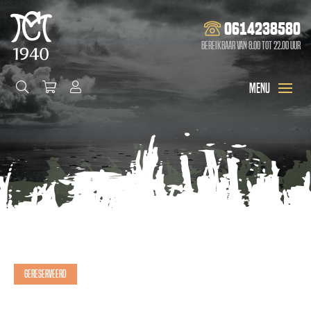
0614238580
Bereikbaar van 8.00 tot 22.00 uur
Gereserveerd