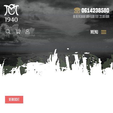
0614238580
Bereikbaar van 8.00 tot 22.00 uur
Verkocht