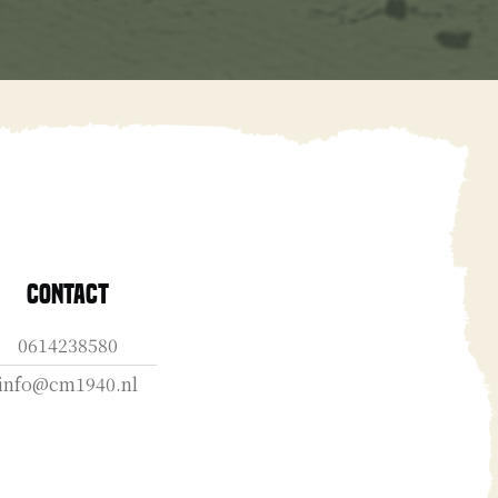
Contact
0614238580
info@cm1940.nl