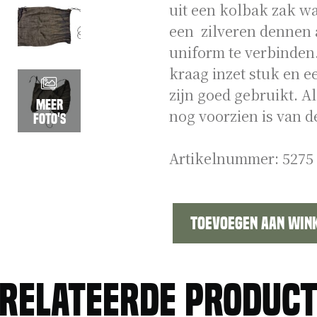
uit een kolbak zak w
een zilveren dennen 
uniform te verbinden.
kraag inzet stuk en ee
zijn goed gebruikt. A
Meer
nog voorzien is van de
foto's
Artikelnummer:
5275
Toevoegen aan win
Set
huzaar
in
relateerde produc
origineel