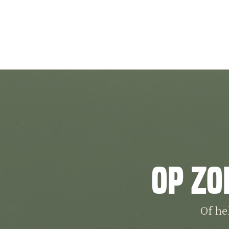
Op zo
Of he