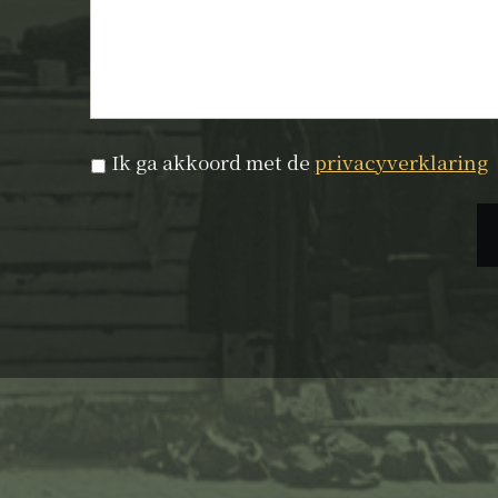
Privacyverklaring
*
Ik ga akkoord met de
privacyverklaring