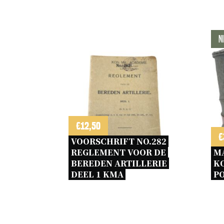
N
€
12,50
€
VOORSCHRIFT NO.282 
REGLEMENT VOOR DE 
M
BEREDEN ARTILLERIE 
KO
DEEL 1 KMA 
PO