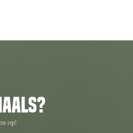
iaals?
ns op!