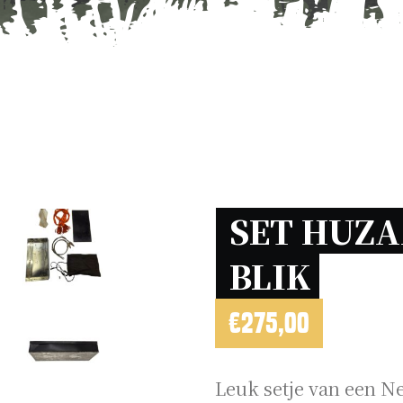
SET HUZA
BLIK 
€
275,00
Leuk setje van een Ne