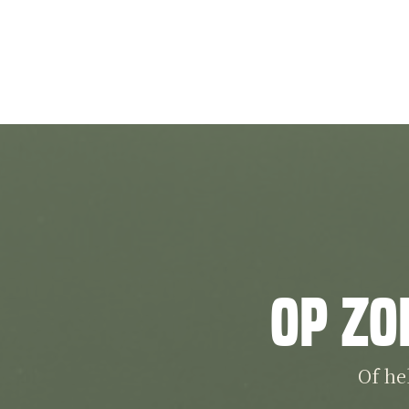
Op zo
Of he