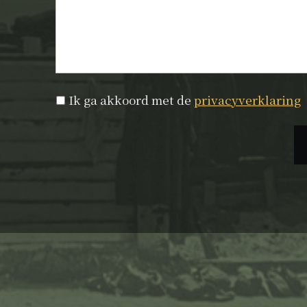
Privacyverklaring
*
Ik ga akkoord met de
privacyverklaring