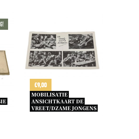
g!
e
€
9,00
MOBILISATIE 
E 
ANSICHTKAART DE 
VREET/DZAME JONGENS 