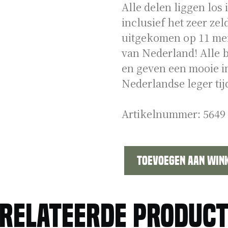
Alle delen liggen los
inclusief het zeer z
uitgekomen op 11 mei 
van Nederland! Alle b
en geven een mooie in
Nederlandse leger tij
Artikelnummer:
5649
Toevoegen aan win
Serie
de
wacht
relateerde produc
inclusief