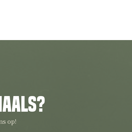
iaals?
ns op!