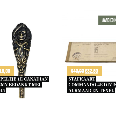
nummer
26!
aantal
Aanbiedin
Oorspronkelijk
Huidige
15,00
€
40,00
€
32,50
prijs
prijs
PELTJE 1E CANADIAN 
STAFKAART 
MY BEDANKT MEI 
COMMANDO 4E DIVISI
was:
is:
45 
ALKMAAR EN TEXEL 
€40,00.
€32,50.