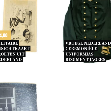
4,00
LITAIRE 
VROEGE NEDERLANDS
NSICHTKAART 
CEREMONIËLE 
OETEN UIT 
UNIFORMJAS 
EDERLAND 
REGIMENT JAGERS 