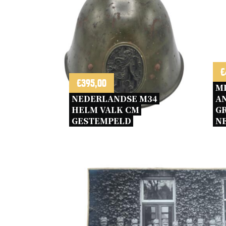
€
€
395,00
MI
NEDERLANDSE M34 
A
HELM VALK CM 
GR
GESTEMPELD 
N