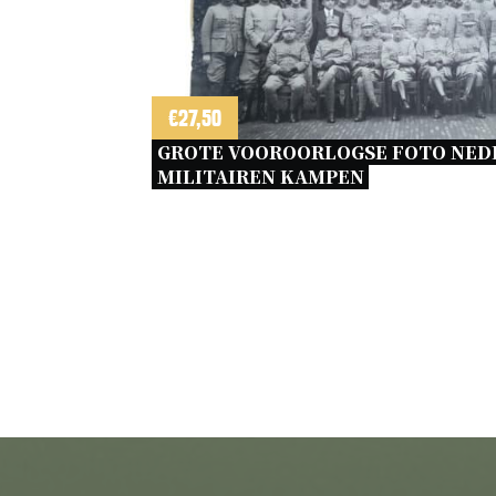
€
27,50
GROTE VOOROORLOGSE FOTO NED
MILITAIREN KAMPEN 