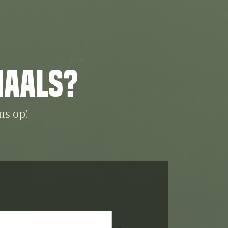
iaals?
ns op!