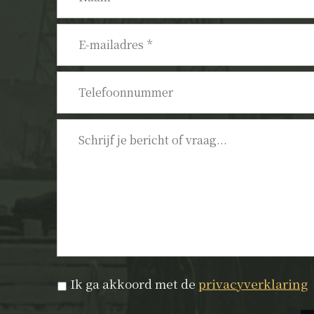
E-
mailadres
*
Telefoonnummer
Bericht
Privacyverklaring
*
Ik ga akkoord met de
privacyverklaring