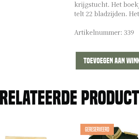
krijgstucht. Het boek
telt 22 bladzijden. He
Artikelnummer:
339
Toevoegen aan win
Reglement
betreffende
de
relateerde produc
krijgstucht
aantal
Gereserveerd