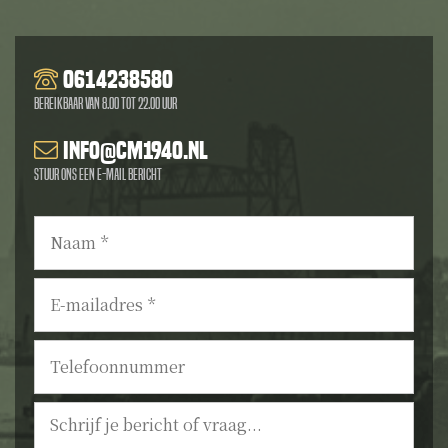
0614238580
Bereikbaar van 8.00 tot 22.00 uur
info@cm1940.nl
Stuur ons een e-mail bericht
Naam
*
E-
mailadres
*
Telefoonnummer
Bericht