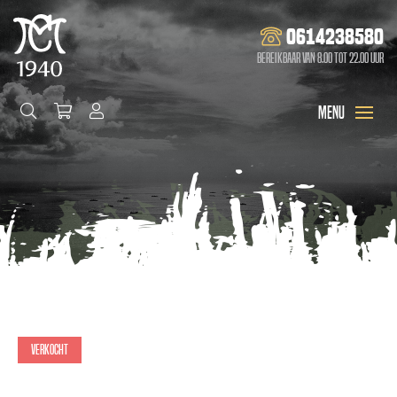
0614238580
Bereikbaar van 8.00 tot 22.00 uur
Verkocht