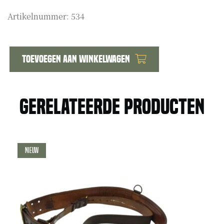
Artikelnummer:
534
Toevoegen aan winkelwagen
Ons
land
en
Gerelateerde producten
het
gewild
A.
Viruly
Nieuw
aantal