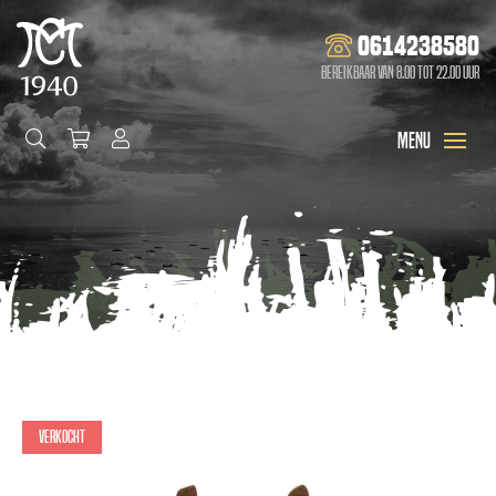
0614238580
Bereikbaar van 8.00 tot 22.00 uur
Verkocht