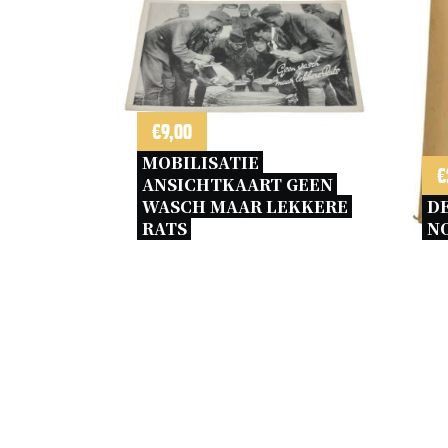
€
9,00
MOBILISATIE 
€
ANSICHTKAART GEEN 
WASCH MAAR LEKKERE 
DE
RATS 
NO