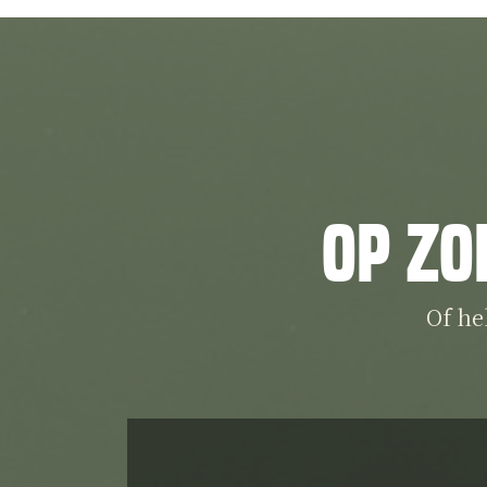
Op zo
Of he