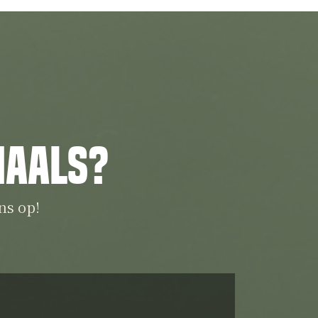
iaals?
ns op!