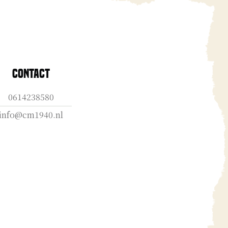
Contact
0614238580
info@cm1940.nl