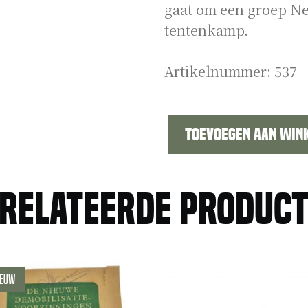
gaat om een groep Ne
tentenkamp.
Artikelnummer:
537
Toevoegen aan win
Nederlandse
militairen
tentenkamp
relateerde produc
aantal
ieuw