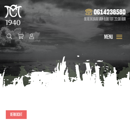
0614238580
Bereikbaar van 8.00 tot 22.00 uur
Verkocht