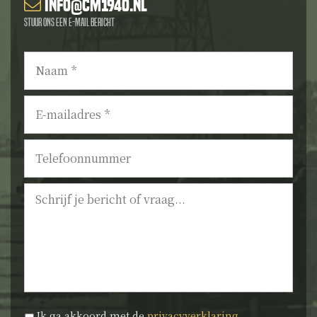
info@cm1940.nl
Stuur ons een e-mail bericht
Naam
*
E-
mailadres
*
Telefoonnummer
Bericht
Privacyverklaring
*
Ik ga akkoord met de
privacyverklaring