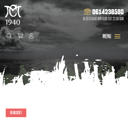
0614238580
Bereikbaar van 8.00 tot 22.00 uur
Verkocht