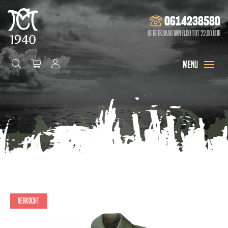
0614238580
Bereikbaar van 8.00 tot 22.00 uur
Verkocht